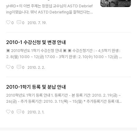
글 내용
yHRD+의 이번 주제는 장원섭 교수님의 ASTD Debrief
ing이었습니다. 워낙 ASTD Debriefing을 잘하신다는
소문도 있고 하여 꼭 듣고 싶었는데, 이번 기회를 통해 기회
0
0
2010. 7. 19.
를 주셔서 소중한 시간을 함께하였습니다. 들으면서 제대
로 정리한 것인지는 모르겠으나, 키워드인 value, passio
n, inspiration을 생각하면서 조직에 감성을 불러일으키
2010-1 수강신청 및 변경 안내
는 HRD의 역할을 떠올리며 정리하였습니다. 2010 ICE (I
글 내용
nternational Conference & Exposition) The Ame
▣ 2010학년도 1학기 수강신청 안내 ▣ ▣ 수강신청기간 : - 4,5학기 원생 :
rican Society for Training & Development I. AST
2. 8(월) 10:00 ~ 12(금) 17:00 - 3학기 원생 : 2. 10(수) 10:00 ~ 12(금) 1
D Intro. 5/16~5/19 at Chicago 슬로건: find your va
7:00 - 1,2학기 원생 : 2. 11(목) 10:00 ~ 12(금) 17:00 ▣ 수강신청 방법 : 포
lue find your pass..
0
0
2010. 2. 2.
탈시스템 -> 우측 [대학원 수강신청] 클릭 * 공지된 강의시간표는 사정에 따라
일부 변경될 수 있으며 수강신청기간일 이후의 변경 사항은 본 공지사항을 통해
수시로 안내해드리오니, 매일 공지사항을 확인하시기 바랍 니다. * 강의시간표
2010-1학기 등록 및 분납 안내
의 변경 또는 폐강으로 인해 수강신청을 변경해야 할 경우 개강 후 '수강신 청 확
글 내용
인 및 변경기간(2010. 3. 2(화) ~ 8(월) 24:00)'에 변경하시기 바랍니다. [..
2010학년도 1학기 등록 안내 1. 등록기간 - 본 등록 기간: 2010. 2. 19(금) ~
26(금) - 추가 등록기간: 2010. 3. 11(목) ~ 15(월) * 추가등록기간 등록 대상
자 : 가. 복학 혹은 재입학 승인을 받은 원생 나. 학기초과 및 연구등록 대상 원생
0
0
2010. 2. 1.
(등록금의 1/8 납부 대상) 2. 등록금 고지서 출력기간 : 2010. 2. 8(월) 10:00
~ * 학사포탈시스템(http://portal.yonsei.ac.kr) → 학부/대학원 등록(화면
우측의 배너) 클릭 → 로그인 → 고지서 출력 3. 등록방법 - 학사포탈시스템 →
학부/대학원 등록(화면 우측의 배너) 클릭 → 고지서 출력 - 출력된 고지서에 기