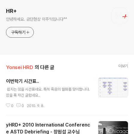
HR+
안녕하세요. 금단현상 이주익입니다^^
구독하기
더보기
Yonsei HRD
의 다른 글
이번학기 시간표..
글 내용
쉽지는 않을 시간표네요. 특히 죽음의 월화를 맞이합니다.
잠을 푹 자긴 글렀네요..
0
0
2010. 9. 8.
yHRD+ 2010 International Conferenc
e ASTD Debriefing - 장원섭 교수님